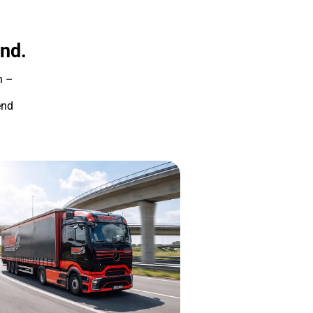
and.
n –
end