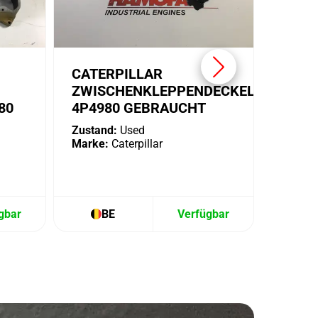
CATERPILLAR
ZWISCHENKLEPPENDECKEL
80
4P4980 GEBRAUCHT
Zustand:
Used
Marke:
Caterpillar
gbar
BE
Verfügbar
B