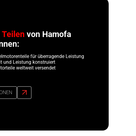
n
Teilen
von Hamofa
nnen:
lmotorenteile für überragende Leistung
t und Leistung konstruiert
orteile weltweit versendet
IONEN