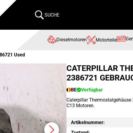
SUCHE
Gen
Dieselmotoren
Motorteile
86721 Used
CATERPILLAR T
2386721 GEBRAU
BE
Verfügbar
Caterpillar Thermostatgehäuse
C13 Motoren.
Artikelnummer:
Zustand: