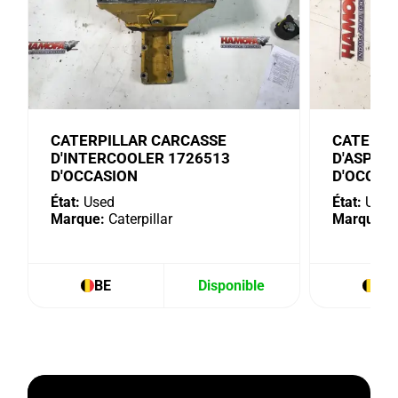
CATERPILLAR CARCASSE
CATERPI
D'INTERCOOLER 1726513
D'ASPIR
D'OCCASION
D'OCCAS
État:
Used
État:
Used
Marque:
Caterpillar
Marque:
C
BE
Disponible
BE