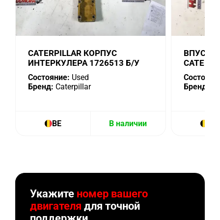
CATERPILLAR КОРПУС
ВПУСКН
ИНТЕРКУЛЕРА 1726513 Б/У
CATERPI
Состояние:
Used
Состояни
Бренд:
Caterpillar
Бренд:
Cat
BE
В наличии
BE
Укажите
номер вашего
двигателя
для точной
поддержки.