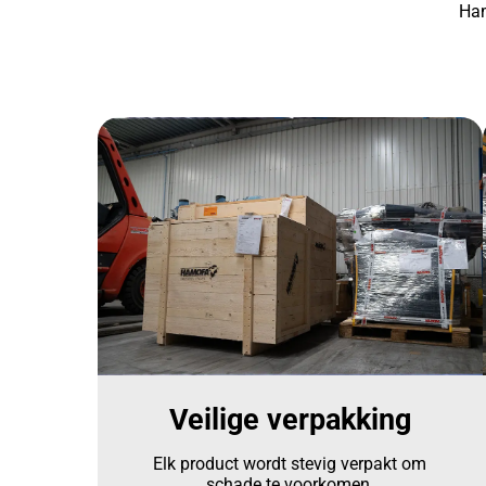
Ham
Veilige verpakking
Elk product wordt stevig verpakt om
schade te voorkomen.