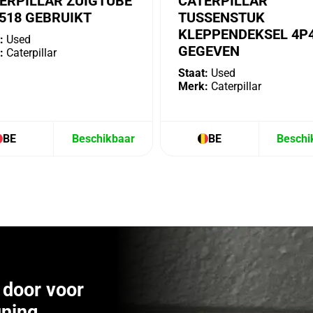
ERPILLAR ZUIGTUBE
CATERPILLAR
518 GEBRUIKT
TUSSENSTUK
KLEPPENDEKSEL 4P
:
Used
GEGEVEN
:
Caterpillar
Staat:
Used
Merk:
Caterpillar
BE
Beschikbaar
BE
Beschi
door voor
ning.