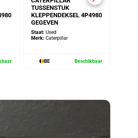
CATERPILLAR
TUSSENSTUK
4980
KLEPPENDEKSEL 4P4980
GEGEVEN
Staat:
Used
Merk:
Caterpillar
kbaar
BE
Beschikbaar
B