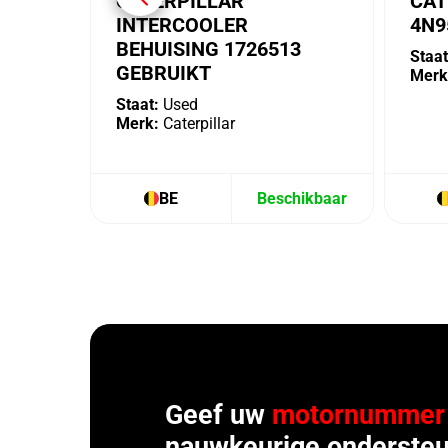
CATERPILLAR
CAT
INTERCOOLER
4N9
BEHUISING 1726513
Staat
GEBRUIKT
Merk
Staat:
Used
Merk:
Caterpillar
BE
Beschikbaar
Geef uw
motornummer
nauwkeurige ondersteu