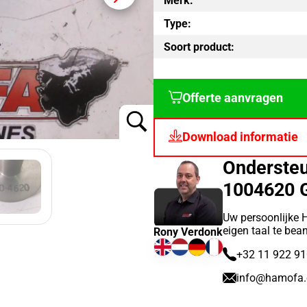
Merk:
Type:
Soort product:
Offerte aanvragen
Download informatie
Onderste
1004620 
Uw persoonlijke 
eigen taal te bea
Rony Verdonk
+32 11 922 9
info@hamofa