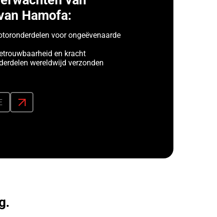
verwachten van
van Hamofa:
toronderdelen voor ongeëvenaarde
etrouwbaarheid en kracht
erdelen wereldwijd verzonden
E
g.