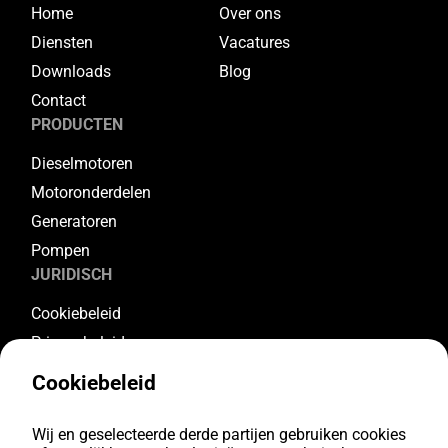
Home
Over ons
Diensten
Vacatures
Downloads
Blog
Contact
PRODUCTEN
Dieselmotoren
Motoronderdelen
Generatoren
Pompen
JURIDISCH
Cookiebeleid
Privacybeleid
Algemene voorwaarden
Cookiebeleid
Garantievoorwaarden
Retourvoorwaarden
Wij en geselecteerde derde partijen gebruiken cookies