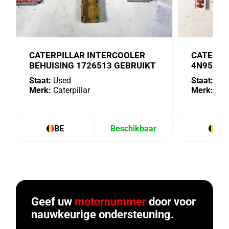
CATERPILLAR INTERCOOLER
CATERPI
BEHUISING 1726513 GEBRUIKT
4N9518 
Staat:
Used
Staat:
Use
Merk:
Caterpillar
Merk:
Cate
BE
Beschikbaar
BE
Geef uw
motornummer
door voor
nauwkeurige ondersteuning.