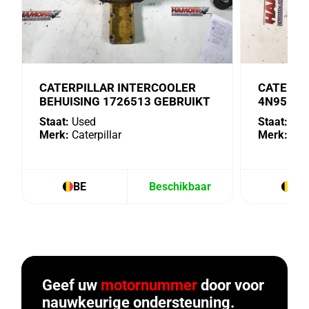
CATERPILLAR INTERCOOLER
CATERPI
BEHUISING 1726513 GEBRUIKT
4N9518 
Staat:
Used
Staat:
Use
Merk:
Caterpillar
Merk:
Cate
BE
Beschikbaar
BE
Geef uw
motornummer
door voor
nauwkeurige ondersteuning.