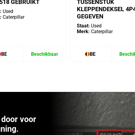
518 GEBRUIKT
TUSSENSTUK
KLEPPENDEKSEL 4P
:
Used
GEGEVEN
:
Caterpillar
Staat:
Used
Merk:
Caterpillar
BE
Beschikbaar
BE
Beschi
door voor
ning.