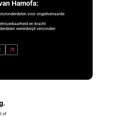
van Hamofa:
toronderdelen voor ongeëvenaarde
etrouwbaarheid en kracht
erdelen wereldwijd verzonden
E
g.
t of