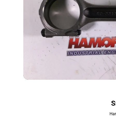
S
Ham