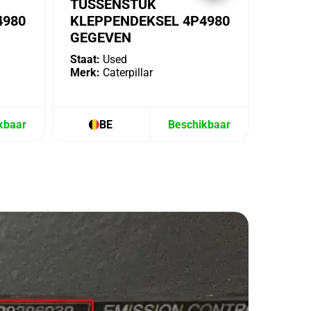
TUSSENSTUK
4980
KLEPPENDEKSEL 4P4980
GEGEVEN
Staat:
Used
Merk:
Caterpillar
kbaar
BE
Beschikbaar
B