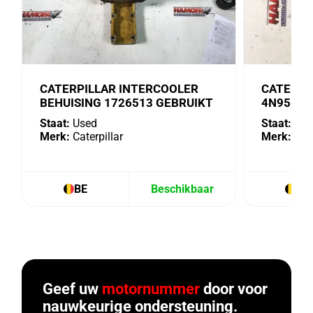
CATERPILLAR INTERCOOLER
CATERPI
BEHUISING 1726513 GEBRUIKT
4N9518 
Staat:
Used
Staat:
Use
Merk:
Caterpillar
Merk:
Cate
BE
Beschikbaar
BE
Geef uw
motornummer
door voor
nauwkeurige ondersteuning.