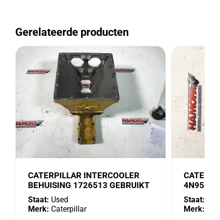
Gerelateerde producten
CATERPILLAR INTERCOOLER
CATERPI
BEHUISING 1726513 GEBRUIKT
4N9518 
Staat:
Used
Staat:
Use
Merk:
Caterpillar
Merk:
Cate