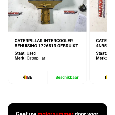
CATERPILLAR INTERCOOLER
CATERPI
BEHUISING 1726513 GEBRUIKT
4N9518 
Staat:
Used
Staat:
Use
Merk:
Caterpillar
Merk:
Cate
BE
Beschikbaar
BE
Geef uw
motornummer
door voor