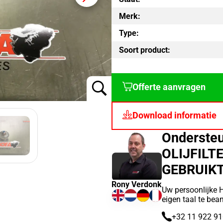
Merk:
Type:
Soort product:
Offerte aanvragen
Download informatie
Onderste
OLIJFILT
GEBRUIK
Rony Verdonk
Uw persoonlijke 
eigen taal te bea
+32 11 922 9