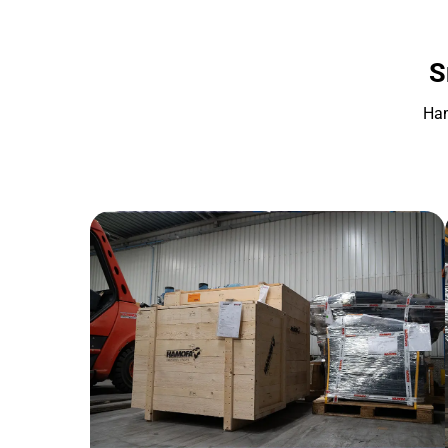
S
Ham