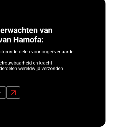
verwachten van
van Hamofa:
toronderdelen voor ongeëvenaarde
etrouwbaarheid en kracht
erdelen wereldwijd verzonden
E