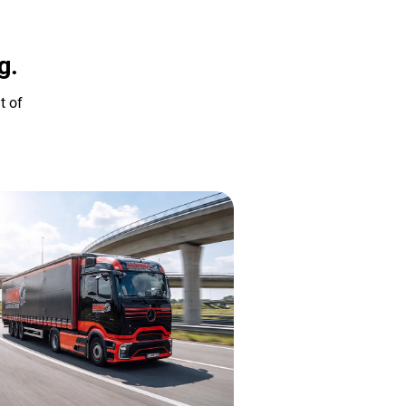
g.
t of