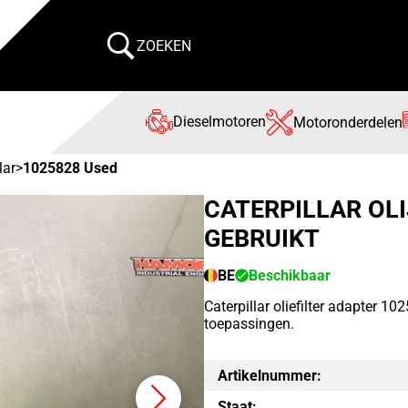
ZOEKEN
Dieselmotoren
Motoronderdelen
lar
>
1025828 Used
CATERPILLAR OLI
GEBRUIKT
BE
Beschikbaar
Caterpillar oliefilter adapter 10
toepassingen.
Artikelnummer:
Staat: