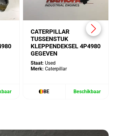
CATERPILLAR
TUSSENSTUK
4980
KLEPPENDEKSEL 4P4980
GEGEVEN
Staat:
Used
Merk:
Caterpillar
kbaar
BE
Beschikbaar
B