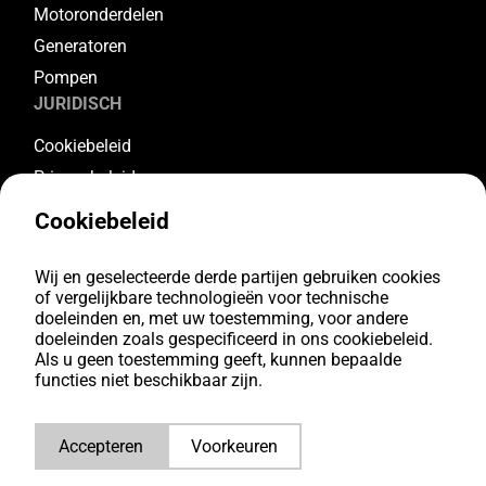
Motoronderdelen
Generatoren
Pompen
JURIDISCH
Cookiebeleid
Privacybeleid
Algemene voorwaarden
Cookiebeleid
Garantievoorwaarden
Retourvoorwaarden
Wij en geselecteerde derde partijen gebruiken cookies
VOLG ONS
of vergelijkbare technologieën voor technische
doeleinden en, met uw toestemming, voor andere
doeleinden zoals gespecificeerd in ons cookiebeleid.
Youtube
Als u geen toestemming geeft, kunnen bepaalde
Facebook
functies niet beschikbaar zijn.
Instagram
LinkedIn
Accepteren
Voorkeuren