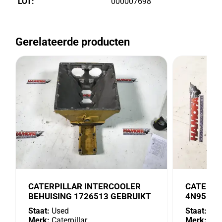
LOT:
000007698
Gerelateerde producten
CATERPILLAR INTERCOOLER
CATERPI
BEHUISING 1726513 GEBRUIKT
4N9518 
Staat:
Used
Staat:
Use
Merk:
Caterpillar
Merk:
Cate