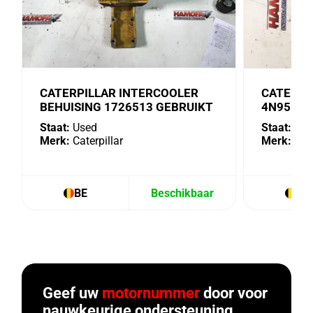
CATERPILLAR INTERCOOLER
CATERPI
BEHUISING 1726513 GEBRUIKT
4N9518 
Staat:
Used
Staat:
Use
Merk:
Caterpillar
Merk:
Cate
BE
Beschikbaar
BE
Geef uw
motornummer
door voor
nauwkeurige ondersteuning.