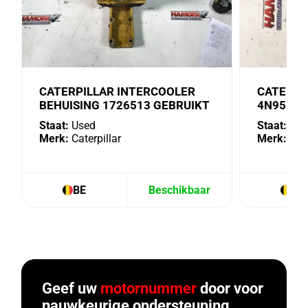
CATERPILLAR INTERCOOLER
CATERPI
BEHUISING 1726513 GEBRUIKT
4N9518 
Staat:
Used
Staat:
Use
Merk:
Caterpillar
Merk:
Cate
BE
Beschikbaar
BE
Geef uw
motornummer
door voor
nauwkeurige ondersteuning.