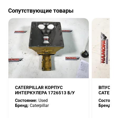
Сопутствующие товары
CATERPILLAR КОРПУС
ВПУСКН
ИНТЕРКУЛЕРА 1726513 Б/У
CATERPI
Состояние:
Used
Состояни
Бренд:
Caterpillar
Бренд:
Cat