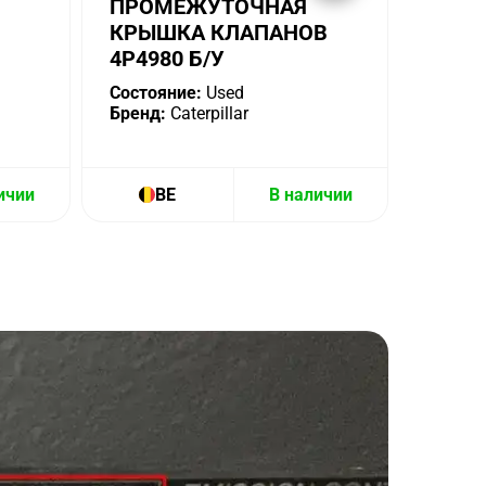
ПРОМЕЖУТОЧНАЯ
КРЫШКА КЛАПАНОВ
4P4980 Б/У
Состояние:
Used
Бренд:
Caterpillar
ичии
BE
В наличии
B