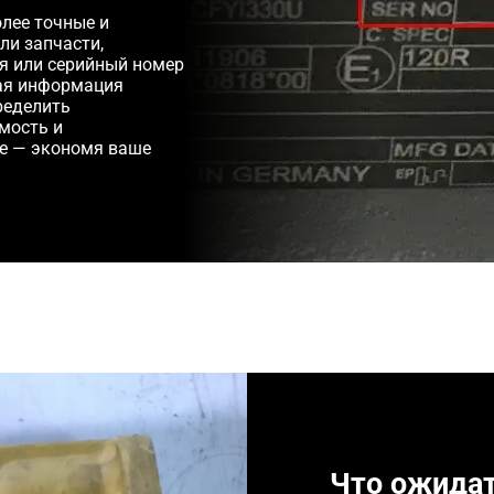
лее точные и
ли запчасти,
ля или серийный номер
ная информация
ределить
мость и
е — экономя ваше
Что ожида