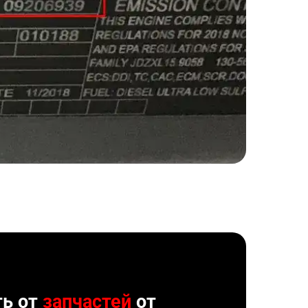
ть от
запчастей
от