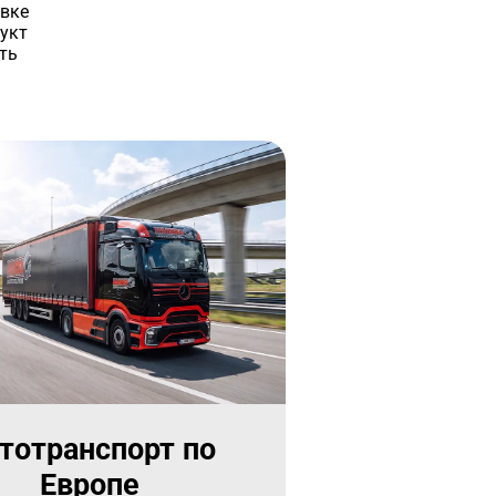
авке
укт
ть
тотранспорт по
Европе