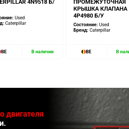
ERPILLAR 4N9518 Б/
ПРОМЕЖУТОЧНАЯ
КРЫШКА КЛАПАНА
4P4980 Б/У
ояние:
Used
д:
Caterpillar
Состояние:
Used
Бренд:
Caterpillar
BE
В наличии
BE
В нал
о двигателя
и.