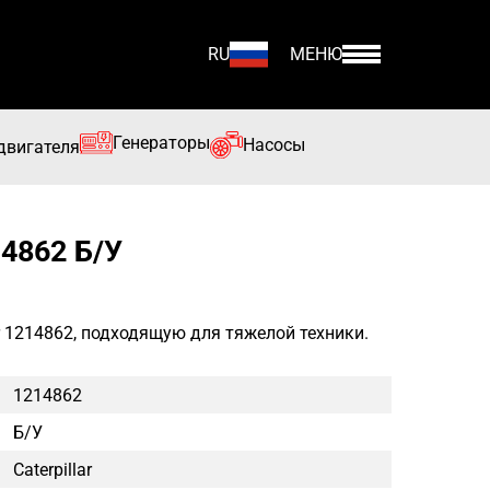
RU
МЕНЮ
Генераторы
Насосы
двигателя
4862 Б/У
ar 1214862, подходящую для тяжелой техники.
1214862
Б/у
Caterpillar