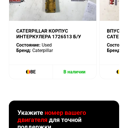
CATERPILLAR КОРПУС
ВПУСКН
ИНТЕРКУЛЕРА 1726513 Б/У
CATERPI
Состояние:
Used
Состояни
Бренд:
Caterpillar
Бренд:
Cat
BE
В наличии
BE
Укажите
номер вашего
двигателя
для точной
поддержки.