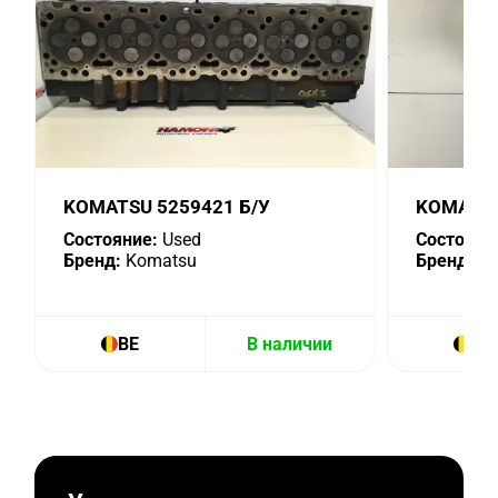
KOMATSU 5259421 Б/У
KOMATSU
Состояние:
Used
Состояни
Бренд:
Komatsu
Бренд:
Ko
BE
В наличии
BE