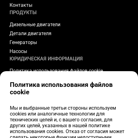
Контакты
ПРОДУКТЫ
Дизельные двигатели
Детали двигателя
Генераторы
Насосы
ЮРИДИЧЕСКАЯ ИНФОРМАЦИЯ
Политика использования файлов cookie
Политика конфиденциальности
Политика использования файлов
Условия и положения
cookie
Условия гарантии
Условия возврата
Мы и выбранные третьи стороны используем
ПОДПИСЫВАЙТЕСЬ НА НАС
cookies или аналогичные технологии для
технических целей и, с вашего согласия, для
других целей, указанных в нашей политике
Youtube
использования cookies. Отказ от согласия может
Facebook
сделать некоторые функции недоступными.