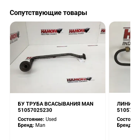
Сопутствующие товары
БУ ТРУБА ВСАСЫВАНИЯ MAN
ЛИНИЯ 
51057025230
5105702
Состояние:
Used
Состояни
Бренд:
Man
Бренд:
M