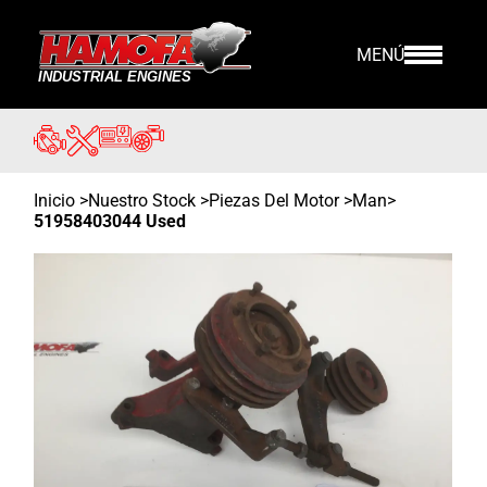
MENÚ
Inicio
>
Nuestro Stock
>
Piezas Del Motor >
Man
>
51958403044 Used