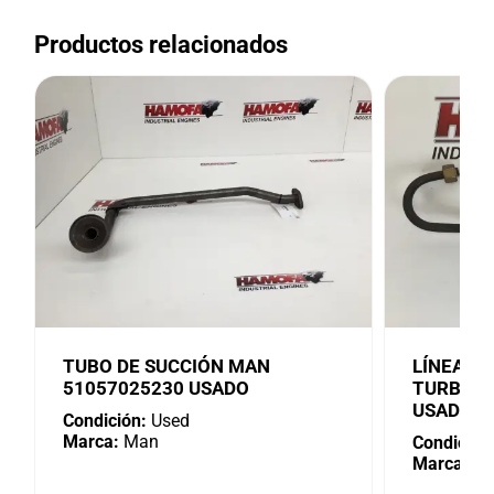
Productos relacionados
TUBO DE SUCCIÓN MAN
LÍNEA D
51057025230 USADO
TURBO M
USADA
Condición:
Used
Marca:
Man
Condición
Marca:
M