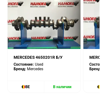
MERCEDES 4650201R Б/У
MERCEDE
Состояние:
Used
Состояни
Бренд:
Mercedes
Бренд:
Me
BE
В наличии
BE