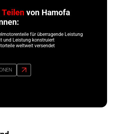
n
Teilen
von Hamofa
nnen:
lmotorenteile für überragende Leistung
t und Leistung konstruiert
orteile weltweit versendet
IONEN