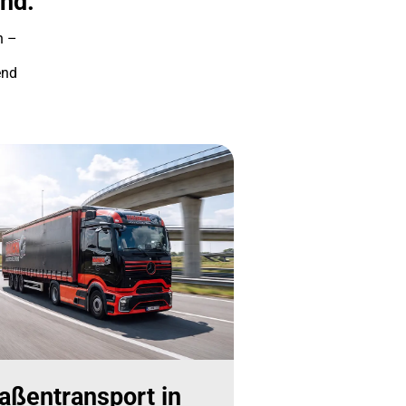
and.
n –
end
aßentransport in