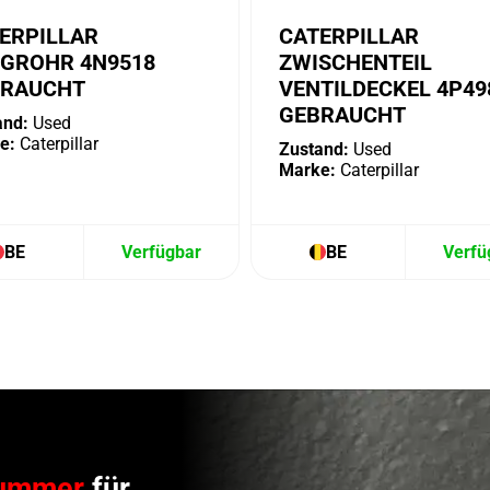
ERPILLAR
CATERPILLAR
GROHR 4N9518
ZWISCHENTEIL
BRAUCHT
VENTILDECKEL 4P49
GEBRAUCHT
and:
Used
e:
Caterpillar
Zustand:
Used
Marke:
Caterpillar
BE
Verfügbar
BE
Verfü
ummer
für