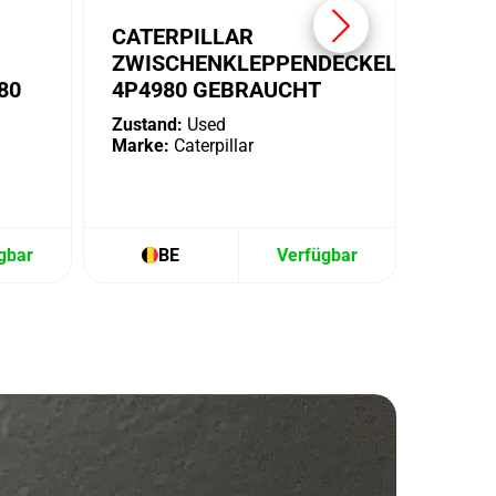
CATERPILLAR
ZWISCHENKLEPPENDECKEL
80
4P4980 GEBRAUCHT
Zustand:
Used
Marke:
Caterpillar
gbar
BE
Verfügbar
B