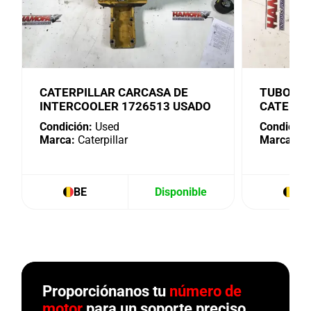
CATERPILLAR CARCASA DE
TUBO DE
INTERCOOLER 1726513 USADO
CATERPI
Condición:
Used
Condición
Marca:
Caterpillar
Marca:
Cat
BE
Disponible
BE
Proporciónanos tu
número de
motor
para un soporte preciso.