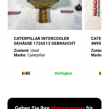
CATERPILLAR INTERCOOLER
CATERPI
GEHÄUSE 1726513 GEBRAUCHT
4N9518 
Zustand:
Used
Zustand:
U
Marke:
Caterpillar
Marke:
Cat
BE
Verfügbar
BE
Geben Sie Ihre
Motornummer
für