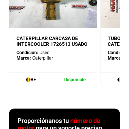
CATERPILLAR CARCASA DE
TUBO DE
INTERCOOLER 1726513 USADO
CATERPI
Condición:
Used
Condición
Marca:
Caterpillar
Marca:
Cat
BE
Disponible
BE
Proporciónanos tu
número de
motor
para un soporte preciso.