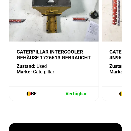
CATERPILLAR INTERCOOLER
CATERPI
GEHÄUSE 1726513 GEBRAUCHT
4N9518 
Zustand:
Used
Zustand:
U
Marke:
Caterpillar
Marke:
Cat
BE
Verfügbar
BE