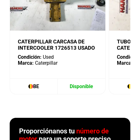
CATERPILLAR CARCASA DE
TUBO DE
INTERCOOLER 1726513 USADO
CATERPI
Condición:
Used
Condición
Marca:
Caterpillar
Marca:
Cat
BE
Disponible
BE
Proporciónanos tu
número de
motor
para un soporte preciso.