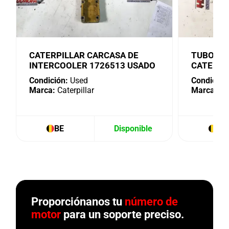
CATERPILLAR CARCASA DE
TUBO DE
INTERCOOLER 1726513 USADO
CATERPI
Condición:
Used
Condición
Marca:
Caterpillar
Marca:
Cat
BE
Disponible
BE
Proporciónanos tu
número de
motor
para un soporte preciso.