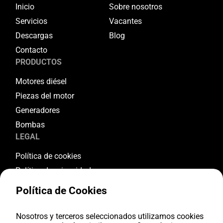
Inicio
Sobre nosotros
Servicios
Vacantes
Descargas
Blog
Contacto
PRODUCTOS
Motores diésel
Piezas del motor
Generadores
Bombas
LEGAL
Política de cookies
Política de privacidad
Términos y condiciones
Política de Cookies
Condiciones de garantía
Condiciones de devolución
Nosotros y terceros seleccionados utilizamos cookies