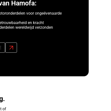
van Hamofa:
toronderdelen voor ongeëvenaarde
etrouwbaarheid en kracht
erdelen wereldwijd verzonden
E
g.
t of