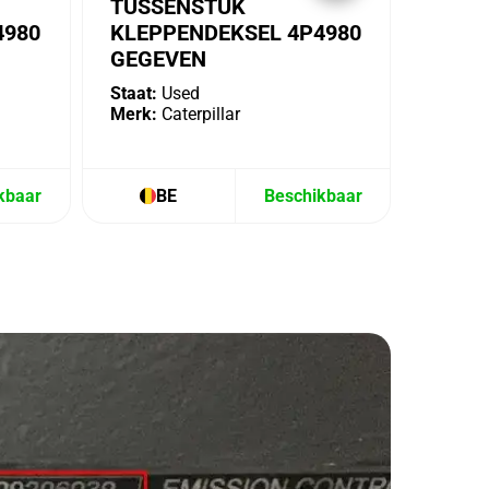
TUSSENSTUK
4980
KLEPPENDEKSEL 4P4980
GEGEVEN
Staat:
Used
Merk:
Caterpillar
kbaar
BE
Beschikbaar
B