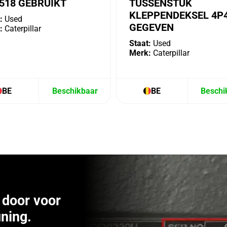
518 GEBRUIKT
TUSSENSTUK
KLEPPENDEKSEL 4P
:
Used
GEGEVEN
:
Caterpillar
Staat:
Used
Merk:
Caterpillar
BE
Beschikbaar
BE
Beschi
door voor
ning.