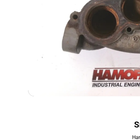
S
Ham