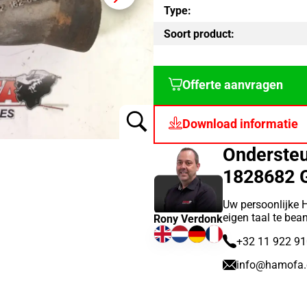
Type:
Soort product:
Offerte aanvragen
Download informatie
Onderste
1828682 
Uw persoonlijke 
eigen taal te bea
Rony Verdonk
+32 11 922 9
info@hamofa