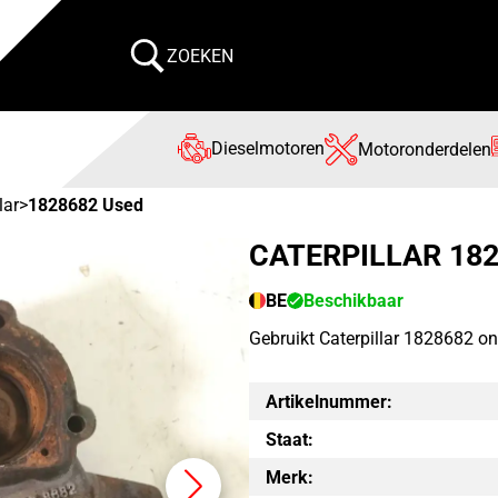
ZOEKEN
Dieselmotoren
Motoronderdelen
lar
>
1828682 Used
CATERPILLAR 18
BE
Beschikbaar
Gebruikt Caterpillar 1828682 o
Artikelnummer:
Staat:
Merk: