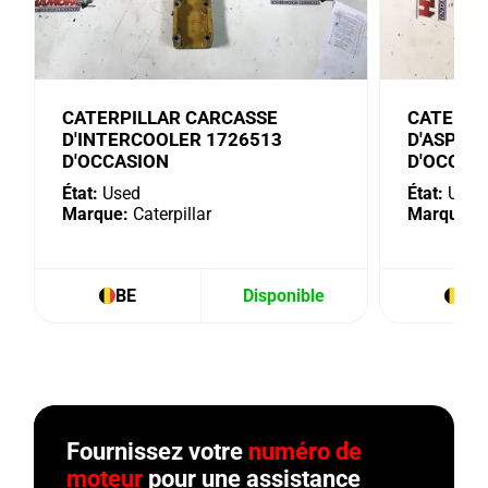
CATERPILLAR CARCASSE
CATERPI
D'INTERCOOLER 1726513
D'ASPIR
D'OCCASION
D'OCCAS
État:
Used
État:
Used
Marque:
Caterpillar
Marque:
C
BE
Disponible
BE
Fournissez votre
numéro de
moteur
pour une assistance