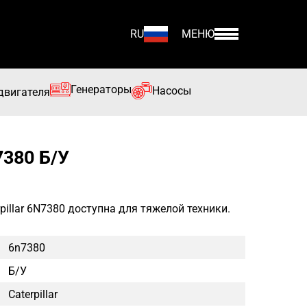
RU
МЕНЮ
Генераторы
Насосы
двигателя
380 Б/У
illar 6N7380 доступна для тяжелой техники.
6n7380
Б/у
Caterpillar