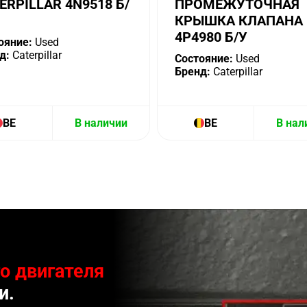
ERPILLAR 4N9518 Б/
ПРОМЕЖУТОЧНАЯ
КРЫШКА КЛАПАНА
4P4980 Б/У
ояние:
Used
д:
Caterpillar
Состояние:
Used
Бренд:
Caterpillar
BE
В наличии
BE
В нал
о двигателя
и.