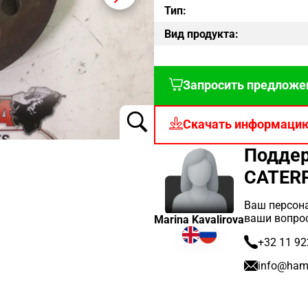
Тип:
Вид продукта:
Запросить предложе
Скачать информаци
Поддер
CATERP
Ваш персона
ваши вопро
Marina Kavalirova
+32 11 92
info@ham