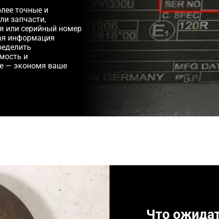
лее точные и
ли запчасти,
ля или серийный номер
ная информация
ределить
мость и
е — экономя ваше
Что ожида