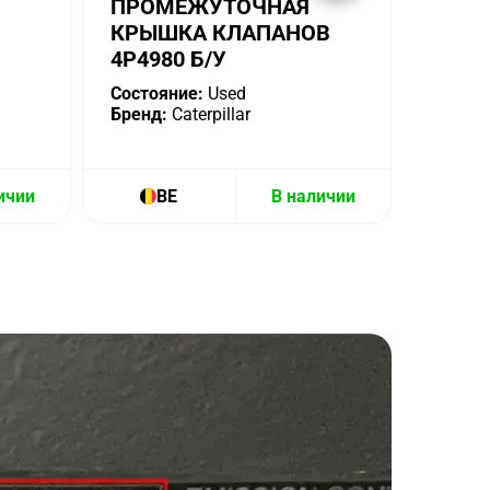
ПРОМЕЖУТОЧНАЯ
КРЫШКА КЛАПАНОВ
4P4980 Б/У
Состояние:
Used
Бренд:
Caterpillar
ичии
BE
В наличии
B