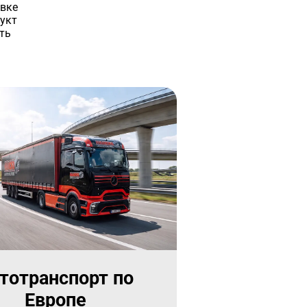
авке
укт
ть
тотранспорт по
Европе