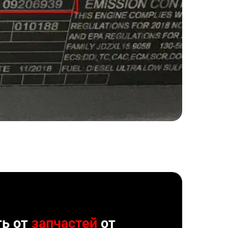
ть от
запчастей
от