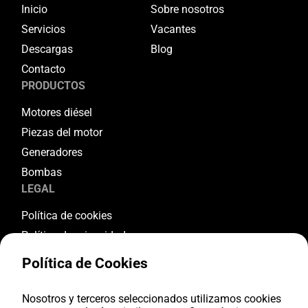
Inicio
Sobre nosotros
Servicios
Vacantes
Descargas
Blog
Contacto
PRODUCTOS
Motores diésel
Piezas del motor
Generadores
Bombas
LEGAL
Política de cookies
Política de privacidad
Términos y condiciones
Política de Cookies
Condiciones de garantía
Condiciones de devolución
Nosotros y terceros seleccionados utilizamos cookies