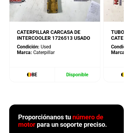
CATERPILLAR CARCASA DE
TUBO DE
INTERCOOLER 1726513 USADO
CATERPI
Condición:
Used
Condición
Marca:
Caterpillar
Marca:
Cat
BE
Disponible
BE
Proporciónanos tu
número de
motor
para un soporte preciso.