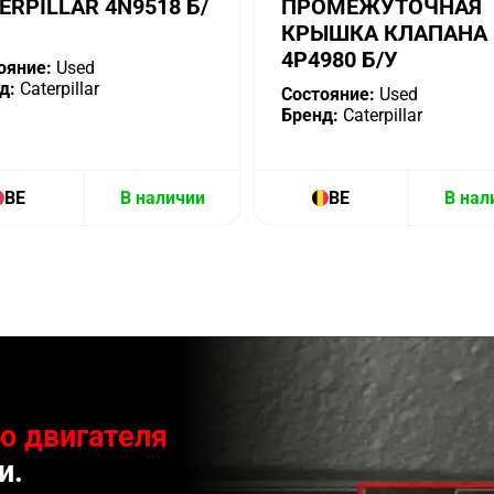
ERPILLAR 4N9518 Б/
ПРОМЕЖУТОЧНАЯ
КРЫШКА КЛАПАНА
4P4980 Б/У
ояние:
Used
д:
Caterpillar
Состояние:
Used
Бренд:
Caterpillar
BE
В наличии
BE
В нал
о двигателя
и.