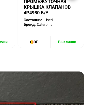
ПРОМЕЖУТОЧНАЯ
КРЫШКА КЛАПАНОВ
4P4980 Б/У
Состояние:
Used
Бренд:
Caterpillar
ичии
BE
В наличии
B