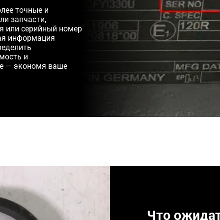
лее точные и
ли запчасти,
ля или серийный номер
ная информация
ределить
мость и
е — экономя ваше
Что ожида