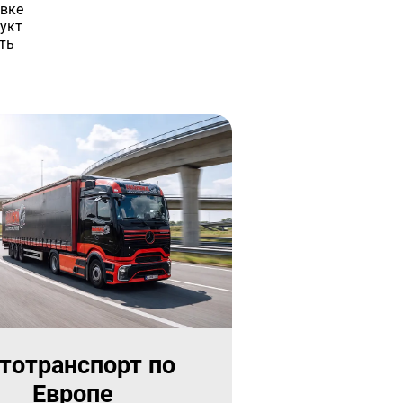
авке
укт
ть
тотранспорт по
Европе