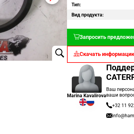
Тип:
Вид продукта:
Запросить предложе
Скачать информаци
Поддер
CATERP
Ваш персона
ваши вопро
Marina Kavalirova
+32 11 92
info@ham