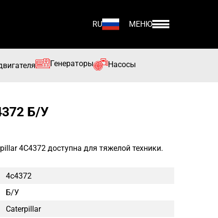
RU
МЕНЮ
Генераторы
Насосы
двигателя
372 Б/У
illar 4C4372 доступна для тяжелой техники.
4c4372
Б/у
Caterpillar