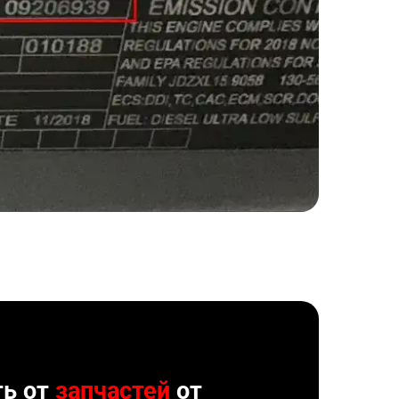
ть от
запчастей
от